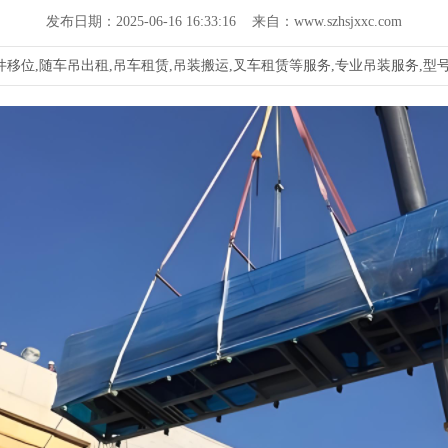
发布日期：2025-06-16 16:33:16 来自：www.szhsjxxc.com
移位,随车吊出租,吊车租赁,吊装搬运,叉车租赁等服务,专业吊装服务,型号