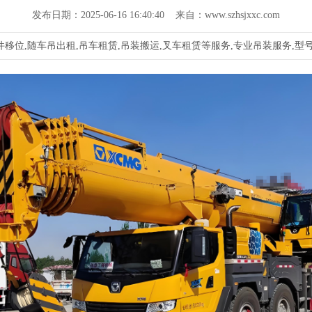
发布日期：2025-06-16 16:40:40 来自：www.szhsjxxc.com
移位,随车吊出租,吊车租赁,吊装搬运,叉车租赁等服务,专业吊装服务,型号